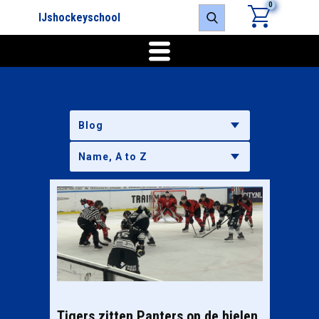
0
IJshockeyschool
Blog
Tigers zitten Panters op de hielen