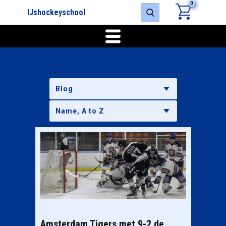
0
IJshockeyschool
Blog
Amsterdam Tigers met 9-2 de