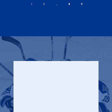
〈
1
…
8
9