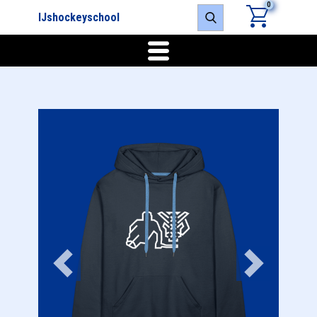
0
IJshockeyschool