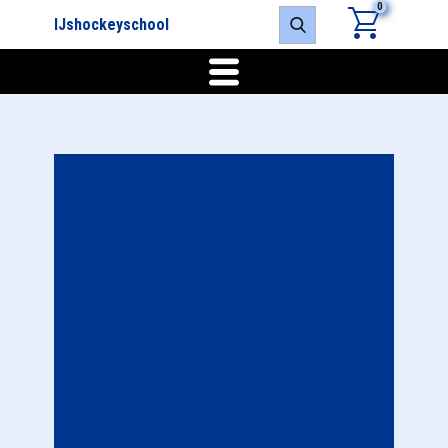
0
IJshockeyschool