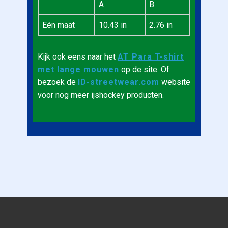
A
B
Eén maat
10.43 in
2.76 in
Kijk ook eens naar het
AT Para T-shirt
met lange mouwen
op de site. Of
bezoek de
ID-streetwear.com
website
voor nog meer ijshockey producten.