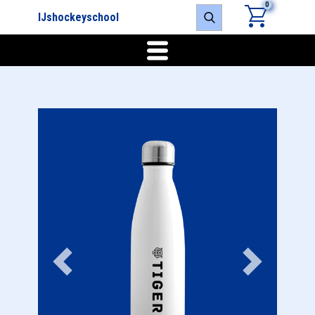
0
IJshockeyschool