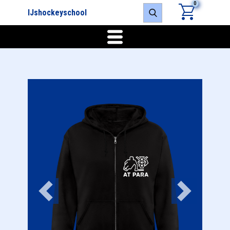
0
IJshockeyschool