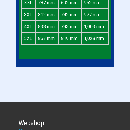
XXL
787 mm
692 mm
952 mm
3XL
812 mm
742 mm
977 mm
4XL
838 mm
793 mm
1,003 mm
5XL
863 mm
819 mm
1,028 mm
Webshop