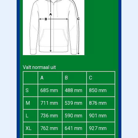
Valt normaal uit
A
B
C
S
685 mm
488 mm
850 mm
M
711 mm
539 mm
876 mm
L
736 mm
590 mm
901 mm
XL
762 mm
641 mm
927 mm