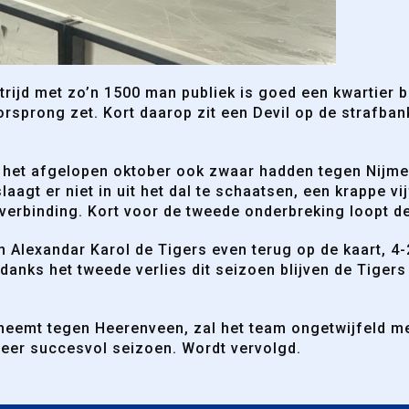
ijd met zo’n 1500 man publiek is goed een kwartier be
prong zet. Kort daarop zit een Devil op de strafbank 
n het afgelopen oktober ook zwaar hadden tegen Nijme
aagt er niet in uit het dal te schaatsen, een krappe vi
verbinding. Kort voor de tweede onderbreking loopt d
 Alexandar Karol de Tigers even terug op de kaart, 4-2
danks het tweede verlies dit seizoen blijven de Tiger
eemt tegen Heerenveen, zal het team ongetwijfeld met
zeer succesvol seizoen. Wordt vervolgd.